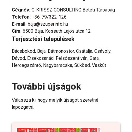
Cégnév
:
G-KRISSZ CONSULTING Betéti Társaság
Telefon
:
+36-79/322-126
E-mail
:
baja@szuperinfo.hu
Cím
:
6500 Baja, Kossuth Lajos utca 12.
Terjesztési települések
Bácsbokod, Baja, Bátmonostor, Csátalja, Csávoly,
Dávod, Érsekcsanád, Felsőszentiván, Gara,
Hercegszántó, Nagybaracska, Sükösd, Vaskút
További újságok
Válassza ki, hogy melyik újságot szeretné
lapozgatni.