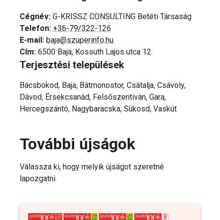
Cégnév
:
G-KRISSZ CONSULTING Betéti Társaság
Telefon
:
+36-79/322-126
E-mail
:
baja@szuperinfo.hu
Cím
:
6500 Baja, Kossuth Lajos utca 12.
Terjesztési települések
Bácsbokod, Baja, Bátmonostor, Csátalja, Csávoly,
Dávod, Érsekcsanád, Felsőszentiván, Gara,
Hercegszántó, Nagybaracska, Sükösd, Vaskút
További újságok
Válassza ki, hogy melyik újságot szeretné
lapozgatni.