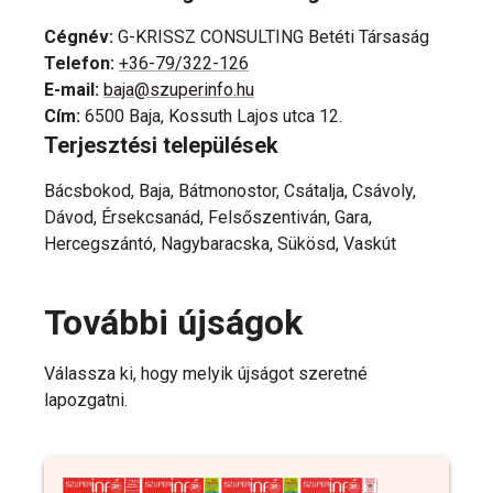
Cégnév
:
G-KRISSZ CONSULTING Betéti Társaság
Telefon
:
+36-79/322-126
E-mail
:
baja@szuperinfo.hu
Cím
:
6500 Baja, Kossuth Lajos utca 12.
Terjesztési települések
Bácsbokod, Baja, Bátmonostor, Csátalja, Csávoly,
Dávod, Érsekcsanád, Felsőszentiván, Gara,
Hercegszántó, Nagybaracska, Sükösd, Vaskút
További újságok
Válassza ki, hogy melyik újságot szeretné
lapozgatni.