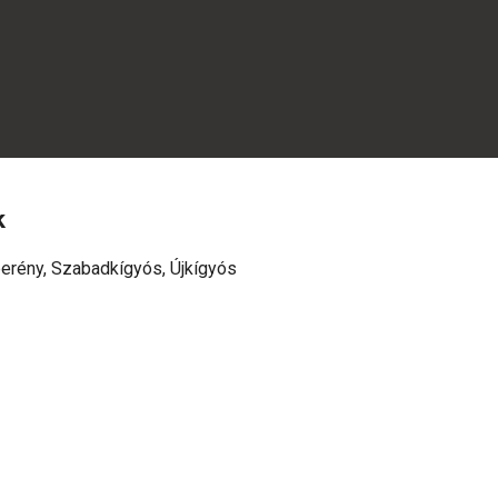
k
erény, Szabadkígyós, Újkígyós