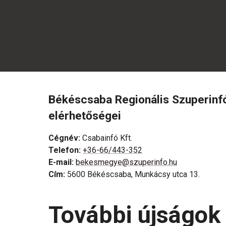
Békéscsaba Regionális Szuperinf
elérhetőségei
Cégnév
:
Csabainfó Kft.
Telefon
:
+36-66/443-352
E-mail
:
bekesmegye@szuperinfo.hu
Cím
:
5600 Békéscsaba, Munkácsy utca 13.
További újságok