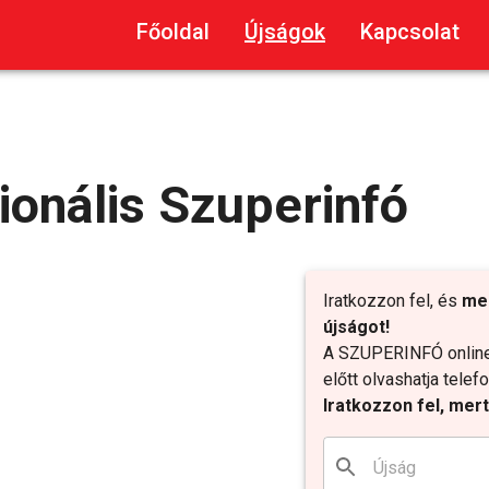
Főoldal
Újságok
Kapcsolat
onális Szuperinfó
Iratkozzon fel, és
me
újságot!
A SZUPERINFÓ online 
előtt olvashatja tele
Iratkozzon fel, mer