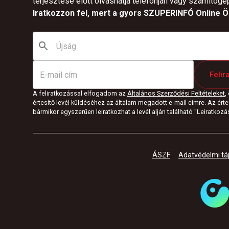
terjesztése előtt olvashatja telefonján vagy számítógé
Iratkozzon fel, mert a gyors SZUPERINFÓ Online Ön
Felir
A feliratkozással elfogadom az
Általános Szerződési Feltételeket
,
értesítő levél küldéséhez az általam megadott e-mail címre. Az értes
bármikor egyszerűen leiratkozhat a levél alján található "Leiratkozás"
ÁSZF
Adatvédelmi tá