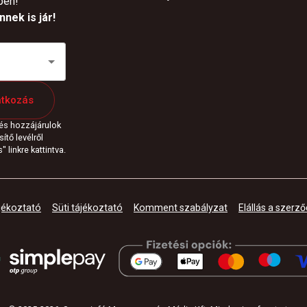
pén!
nek is jár!
atkozás
 és hozzájárulok
ítő levélről
 linkre kattintva.
jékoztató
Süti tájékoztató
Komment szabályzat
Elállás a szerző