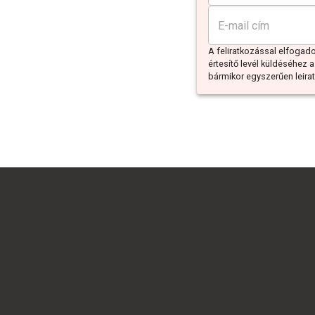
A feliratkozással elfoga
értesítő levél küldéséhez a
bármikor egyszerűen leiratk