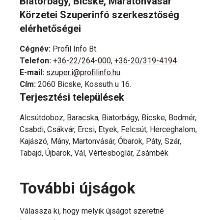
Biatorbágy, Bicske, Maratonvásár
Körzetei Szuperinfó szerkesztőség
elérhetőségei
Cégnév
:
Profil Info Bt.
Telefon
:
+36-22/264-000
,
+36-20/319-4194
E-mail
:
szuper.i@profilinfo.hu
Cím
:
2060 Bicske, Kossuth u 16.
Terjesztési települések
Alcsútdoboz, Baracska, Biatorbágy, Bicske, Bodmér,
Csabdi, Csákvár, Ercsi, Etyek, Felcsút, Herceghalom,
Kajászó, Mány, Martonvásár, Óbarok, Páty, Szár,
Tabajd, Újbarok, Vál, Vértesboglár, Zsámbék
További újságok
Válassza ki, hogy melyik újságot szeretné