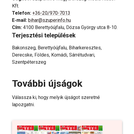
Kft.
Telefon
:
+36-20/970-7013
E-mail
:
bihar@szuperinfo.hu
Cím
:
4100 Berettyóújfalu, Dózsa György utca 8-10.
Terjesztési települések
Bakonszeg, Berettyóújfalu, Biharkeresztes,
Derecske, Földes, Komádi, Sárrétudvari,
Szentpéterszeg
További újságok
Válassza ki, hogy melyik újságot szeretné
lapozgatni.