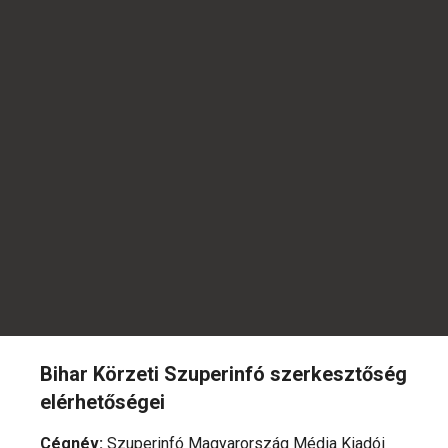
Bihar Körzeti Szuperinfó szerkesztőség
elérhetőségei
Cégnév
:
Szuperinfó Magyarország Média Kiadói