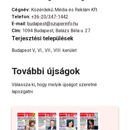
Cégnév
:
Közérdekű Média és Reklám Kft.
Telefon
:
+36-20/347-1442
E-mail
:
budapest@szuperinfo.hu
Cím
:
1094 Budapest, Balázs Béla u. 27.
Terjesztési települések
Budapest V., VI., VII., VIII. kerület
További újságok
Válassza ki, hogy melyik újságot szeretné
lapozgatni.