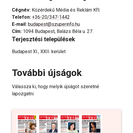
Cégnév
:
Közérdekű Média és Reklám Kft.
Telefon
:
+36-20/347-1442
E-mail
:
budapest@szuperinfo.hu
Cím
:
1094 Budapest, Balázs Béla u. 27.
Terjesztési települések
Budapest XI., XXII. kerület
További újságok
Válassza ki, hogy melyik újságot szeretné
lapozgatni.