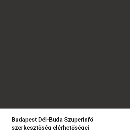
Budapest Dél-Buda Szuperinfó
szerkesztőség elérhetőségei