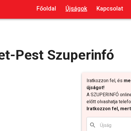
Főoldal
Újságok
Kapcsolat
et-Pest Szuperinfó
Iratkozzon fel, és
me
újságot!
A SZUPERINFÓ online 
előtt olvashatja tele
Iratkozzon fel, mer