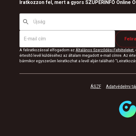
Iratkozzon fel, mert a gyors SZUPERINFÓ Online Ön
Felir
A feliratkozással elfogadom az
Általános Szerződési Feltételeket
,
értesítő levél küldéséhez az általam megadott e-mail címre. Az értes
bármikor egyszerűen leiratkozhat a levél alján található "Leiratkozás"
ÁSZF
Adatvédelmi tá