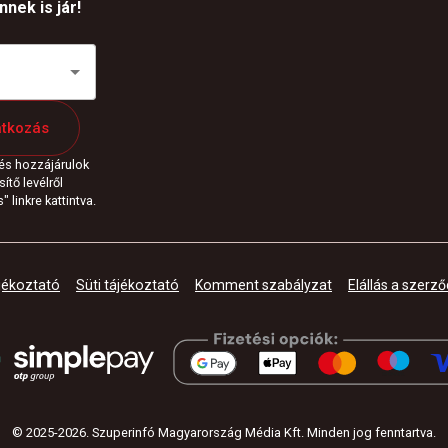
nek is jár!
atkozás
 és hozzájárulok
ítő levélről
 linkre kattintva.
jékoztató
Süti tájékoztató
Komment szabályzat
Elállás a szerző
© 2025-
2026
.
Szuperinfó Magyarország Média Kft. Minden jog fenntartva
.