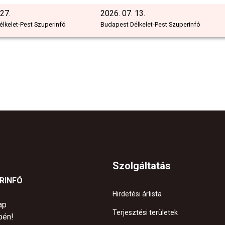
 27.
2026. 07. 13.
lkelet-Pest Szuperinfó
Budapest Délkelet-Pest Szuperinfó
Szolgáltatás
ERINFÓ
Hirdetési árlista
ap
Terjesztési területek
pén!