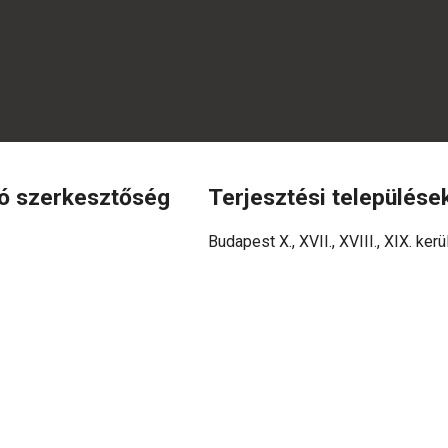
fó szerkesztőség
Terjesztési települése
Budapest X., XVII., XVIII., XIX. kerü