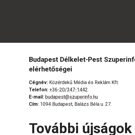
Budapest Délkelet-Pest Szuperin
elérhetőségei
Cégnév
:
Közérdekű Média és Reklám Kft.
Telefon
:
+36-20/347-1442
E-mail
:
budapest@szuperinfo.hu
Cím
:
1094 Budapest, Balázs Béla u. 27.
További újságok