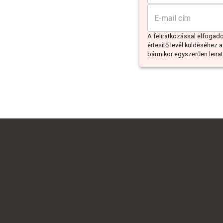
A feliratkozással elfoga
értesítő levél küldéséhez a
bármikor egyszerűen leiratk