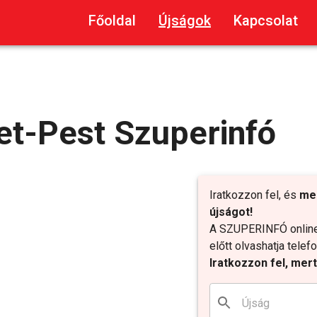
Főoldal
Újságok
Kapcsolat
et-Pest Szuperinfó
Iratkozzon fel, és
me
újságot!
A SZUPERINFÓ online 
előtt olvashatja tele
Iratkozzon fel, mer