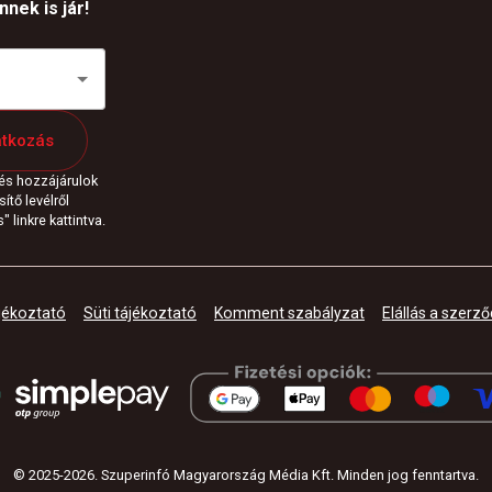
nek is jár!
atkozás
 és hozzájárulok
ítő levélről
 linkre kattintva.
jékoztató
Süti tájékoztató
Komment szabályzat
Elállás a szerző
© 2025-
2026
.
Szuperinfó Magyarország Média Kft. Minden jog fenntartva
.