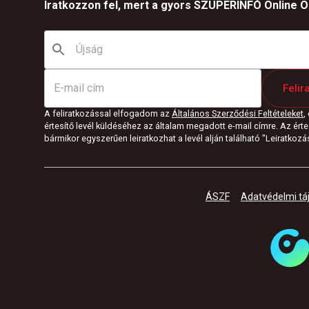
Iratkozzon fel, mert a gyors SZUPERINFÓ Online Ön
Felir
A feliratkozással elfogadom az
Általános Szerződési Feltételeket
,
értesítő levél küldéséhez az általam megadott e-mail címre. Az értes
bármikor egyszerűen leiratkozhat a levél alján található "Leiratkozás"
ÁSZF
Adatvédelmi tá