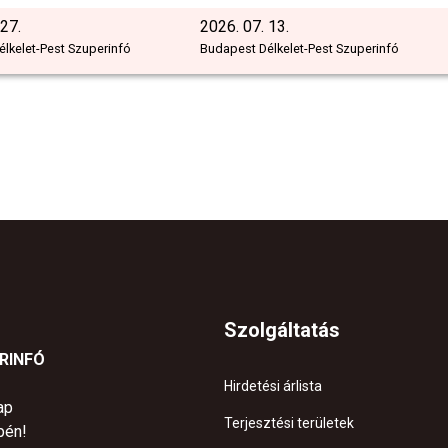
 27.
2026. 07. 13.
lkelet-Pest Szuperinfó
Budapest Délkelet-Pest Szuperinfó
Szolgáltatás
ERINFÓ
Hirdetési árlista
ap
Terjesztési területek
pén!