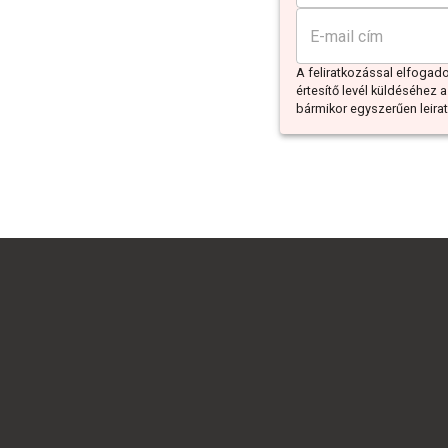
A feliratkozással elfoga
értesítő levél küldéséhez a
bármikor egyszerűen leiratk