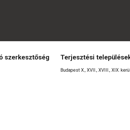
fó szerkesztőség
Terjesztési települése
Budapest X., XVII., XVIII., XIX. kerü