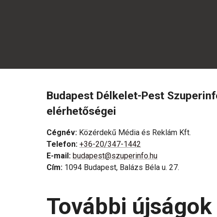
Budapest Délkelet-Pest Szuperin
elérhetőségei
Cégnév
:
Közérdekű Média és Reklám Kft.
Telefon
:
+36-20/347-1442
E-mail
:
budapest@szuperinfo.hu
Cím
:
1094 Budapest, Balázs Béla u. 27.
További újságok