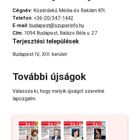
Cégnév
:
Közérdekű Média és Reklám Kft.
Telefon
:
+36-20/347-1442
E-mail
:
budapest@szuperinfo.hu
Cím
:
1094 Budapest, Balázs Béla u. 27.
Terjesztési települések
Budapest IV., XIII. kerület
További újságok
Válassza ki, hogy melyik újságot szeretné
lapozgatni.