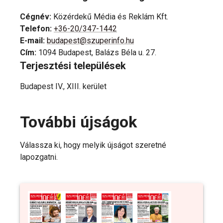
Cégnév
:
Közérdekű Média és Reklám Kft.
Telefon
:
+36-20/347-1442
E-mail
:
budapest@szuperinfo.hu
Cím
:
1094 Budapest, Balázs Béla u. 27.
Terjesztési települések
Budapest IV., XIII. kerület
További újságok
Válassza ki, hogy melyik újságot szeretné
lapozgatni.