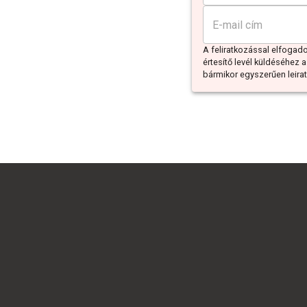
A feliratkozással elfoga
értesítő levél küldéséhez a
bármikor egyszerűen leiratk