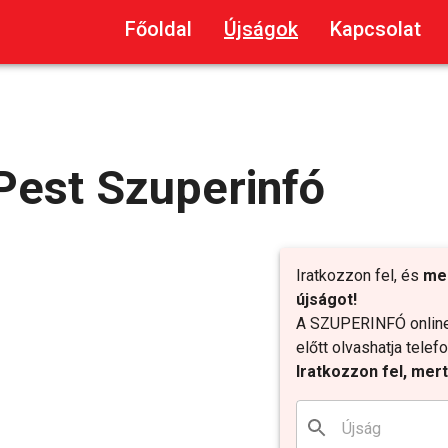
Főoldal
Újságok
Kapcsolat
Pest Szuperinfó
Iratkozzon fel, és
me
újságot!
A SZUPERINFÓ online 
előtt olvashatja tele
Iratkozzon fel, mer