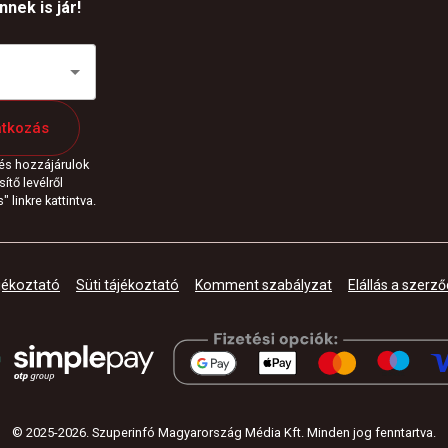
nek is jár!
atkozás
 és hozzájárulok
ítő levélről
 linkre kattintva.
jékoztató
Süti tájékoztató
Komment szabályzat
Elállás a szerző
© 2025-
2026
.
Szuperinfó Magyarország Média Kft. Minden jog fenntartva
.