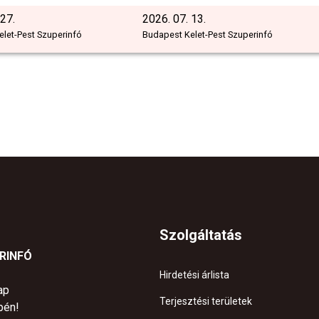
 27.
2026. 07. 13.
let-Pest Szuperinfó
Budapest Kelet-Pest Szuperinfó
Szolgáltatás
ERINFÓ
Hirdetési árlista
ap
Terjesztési területek
pén!