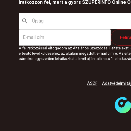
Iratkozzon fel, mert a gyors SZUPERINFÓ Online Ön
Felir
A feliratkozással elfogadom az
Általános Szerződési Feltételeket
,
értesítő levél küldéséhez az általam megadott e-mail címre. Az értes
bármikor egyszerűen leiratkozhat a levél alján található "Leiratkozás"
ÁSZF
Adatvédelmi tá