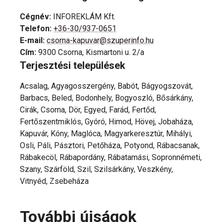
Cégnév
:
INFOREKLÁM Kft.
Telefon
:
+36-30/937-0651
E-mail
:
csorna-kapuvar@szuperinfo.hu
Cím
:
9300 Csorna, Kismartoni u. 2/a
Terjesztési települések
Acsalag, Agyagosszergény, Babót, Bágyogszovát,
Barbacs, Beled, Bodonhely, Bogyoszló, Bősárkány,
Cirák, Csorna, Dör, Egyed, Farád, Fertőd,
Fertőszentmiklós, Gyóró, Himod, Hövej, Jobaháza,
Kapuvár, Kóny, Maglóca, Magyarkeresztúr, Mihályi,
Osli, Páli, Pásztori, Petőháza, Potyond, Rábacsanak,
Rábakecöl, Rábapordány, Rábatamási, Sopronnémeti,
Szany, Szárföld, Szil, Szilsárkány, Veszkény,
Vitnyéd, Zsebeháza
További újságok