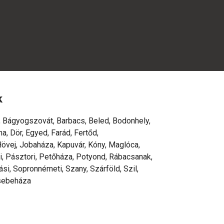
k
 Bágyogszovát, Barbacs, Beled, Bodonhely,
a, Dör, Egyed, Farád, Fertőd,
övej, Jobaháza, Kapuvár, Kóny, Maglóca,
li, Pásztori, Petőháza, Potyond, Rábacsanak,
i, Sopronnémeti, Szany, Szárföld, Szil,
Zsebeháza