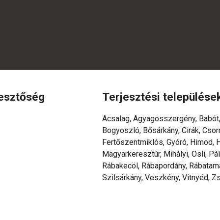
kesztőség
Terjesztési települése
Acsalag, Agyagosszergény, Babót,
Bogyoszló, Bősárkány, Cirák, Csorn
Fertőszentmiklós, Gyóró, Himod, H
Magyarkeresztúr, Mihályi, Osli, Pá
Rábakecöl, Rábapordány, Rábatamás
Szilsárkány, Veszkény, Vitnyéd, 