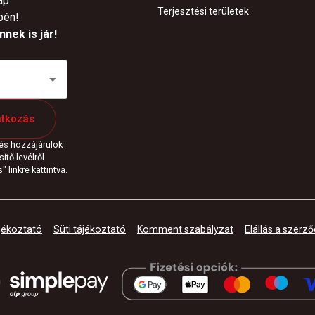
ap
Terjesztési területek
pén!
nek is jár!
atkozás
 és hozzájárulok
ítő levélről
 linkre kattintva.
jékoztató
Süti tájékoztató
Komment szabályzat
Elállás a szerző