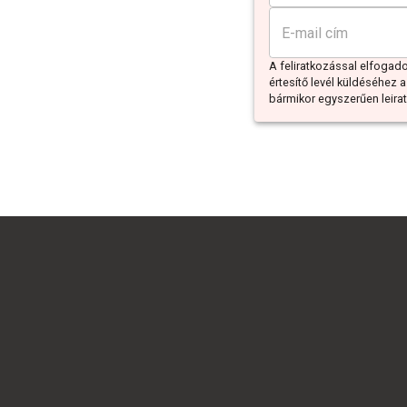
A feliratkozással elfoga
értesítő levél küldéséhez a
bármikor egyszerűen leiratk