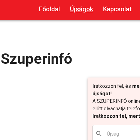
Főoldal
Újságok
Kapcsolat
Szuperinfó
Iratkozzon fel, és
me
újságot!
A SZUPERINFÓ online 
előtt olvashatja tele
Iratkozzon fel, mer