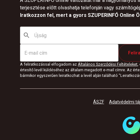
A SZUPERINFÓ online változatát már a hagyományos l
terjesztése előtt olvashatja telefonján vagy számítógé
Iratkozzon fel, mert a gyors SZUPERINFÓ Online Ön
Felir
A feliratkozással elfogadom az
Általános Szerződési Feltételeket
,
értesítő levél küldéséhez az általam megadott e-mail címre. Az értes
bármikor egyszerűen leiratkozhat a levél alján található "Leiratkozás"
ÁSZF
Adatvédelmi tá