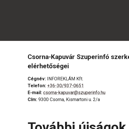
Csorna-Kapuvár Szuperinfó szer
elérhetőségei
Cégnév
:
INFOREKLÁM Kft.
Telefon
:
+36-30/937-0651
E-mail
:
csorna-kapuvar@szuperinfo.hu
Cím
:
9300 Csorna, Kismartoni u. 2/a
További újságok