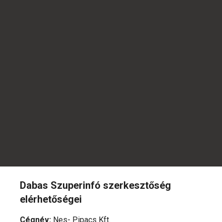
Dabas Szuperinfó szerkesztőség
elérhetőségei
Cégnév
:
Nes- Pipacs Kft.