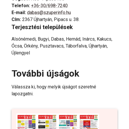
Telefon
:
+36-30/698-7240
E-mail
:
dabas@szuperinfo.hu
Cím
:
2367 Újhartyán, Pipacs u. 38.
Terjesztési települések
Alsónémedi, Bugyi, Dabas, Hernád, Inárcs, Kakucs,
Ócsa, Örkény, Pusztavacs, Táborfalva, Újhartyán,
Újlengyel
További újságok
Válassza ki, hogy melyik újságot szeretné
lapozgatni.