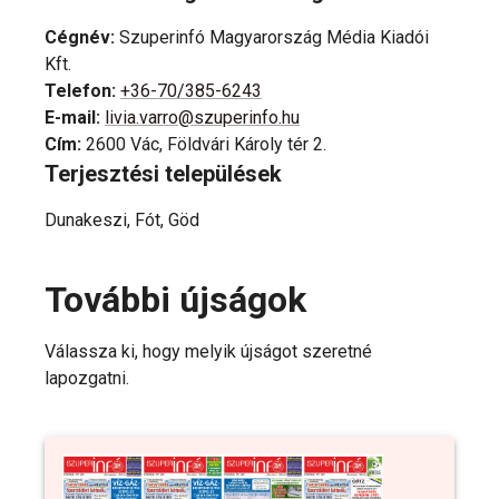
Cégnév
:
Szuperinfó Magyarország Média Kiadói
Kft.
Telefon
:
+36-70/385-6243
E-mail
:
livia.varro@szuperinfo.hu
Cím
:
2600 Vác, Földvári Károly tér 2.
Terjesztési települések
Dunakeszi, Fót, Göd
További újságok
Válassza ki, hogy melyik újságot szeretné
lapozgatni.