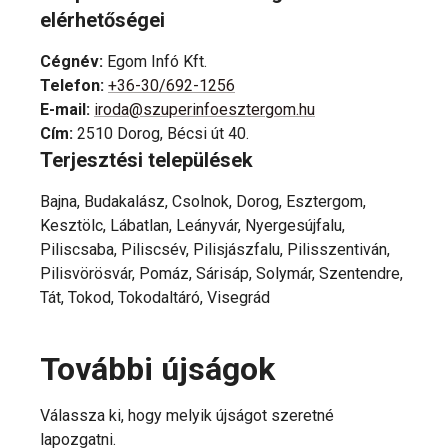
elérhetőségei
Cégnév
:
Egom Infó Kft.
Telefon
:
+36-30/692-1256
E-mail
:
iroda@szuperinfoesztergom.hu
Cím
:
2510 Dorog, Bécsi út 40.
Terjesztési települések
Bajna, Budakalász, Csolnok, Dorog, Esztergom,
Kesztölc, Lábatlan, Leányvár, Nyergesújfalu,
Piliscsaba, Piliscsév, Pilisjászfalu, Pilisszentiván,
Pilisvörösvár, Pomáz, Sárisáp, Solymár, Szentendre,
Tát, Tokod, Tokodaltáró, Visegrád
További újságok
Válassza ki, hogy melyik újságot szeretné
lapozgatni.