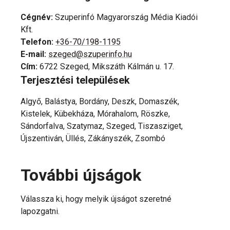
Cégnév
:
Szuperinfó Magyarország Média Kiadói
Kft.
Telefon
:
+36-70/198-1195
E-mail
:
szeged@szuperinfo.hu
Cím
:
6722 Szeged, Mikszáth Kálmán u. 17.
Terjesztési települések
Algyő, Balástya, Bordány, Deszk, Domaszék,
Kistelek, Kübekháza, Mórahalom, Röszke,
Sándorfalva, Szatymaz, Szeged, Tiszasziget,
Újszentiván, Üllés, Zákányszék, Zsombó
További újságok
Válassza ki, hogy melyik újságot szeretné
lapozgatni.