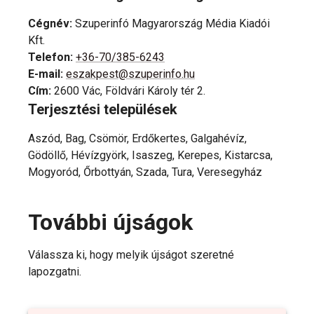
Cégnév
:
Szuperinfó Magyarország Média Kiadói
Kft.
Telefon
:
+36-70/385-6243
E-mail
:
eszakpest@szuperinfo.hu
Cím
:
2600 Vác, Földvári Károly tér 2.
Terjesztési települések
Aszód, Bag, Csömör, Erdőkertes, Galgahévíz,
Gödöllő, Hévízgyörk, Isaszeg, Kerepes, Kistarcsa,
Mogyoród, Őrbottyán, Szada, Tura, Veresegyház
További újságok
Válassza ki, hogy melyik újságot szeretné
lapozgatni.