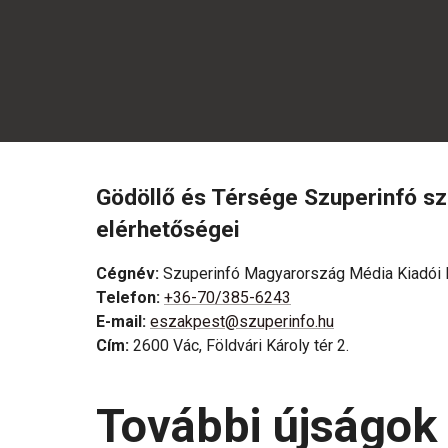
Gödöllő és Térsége Szuperinfó s
elérhetőségei
Cégnév
:
Szuperinfó Magyarország Média Kiadói K
Telefon
:
+36-70/385-6243
E-mail
:
eszakpest@szuperinfo.hu
Cím
:
2600 Vác, Földvári Károly tér 2.
További újságok