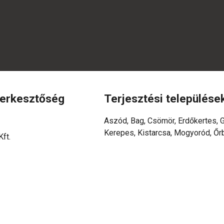
zerkesztőség
Terjesztési települése
Aszód, Bag, Csömör, Erdőkertes, G
Kerepes, Kistarcsa, Mogyoród, Őr
ft.