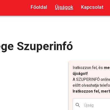
Főoldal
Újságok
Kapcsolat
ége Szuperinfó
Iratkozzon fel, és
me
újságot!
A SZUPERINFÓ online 
előtt olvashatja tele
Iratkozzon fel, mer