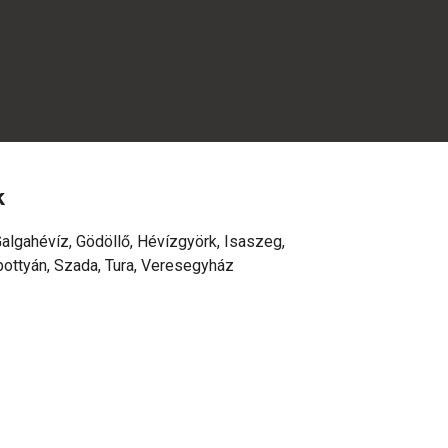
k
algahévíz, Gödöllő, Hévízgyörk, Isaszeg,
bottyán, Szada, Tura, Veresegyház