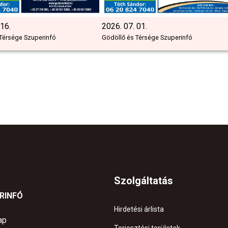
 16.
2026. 07. 01.
Térsége Szuperinfó
Gödöllő és Térsége Szuperinfó
Szolgáltatás
ERINFÓ
Hirdetési árlista
ap