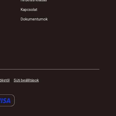
Hirdetésfeladás
Kapcsolat
Dokumentumok
déstől
Süti beállítások