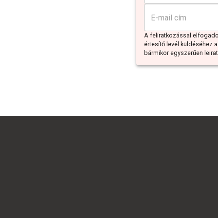
A feliratkozással elfoga
értesítő levél küldéséhez a
bármikor egyszerűen leiratk