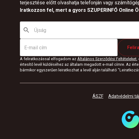
terjesztése előtt olvashatja telefonján vagy számítógé
Iratkozzon fel, mert a gyors SZUPERINFÓ Online Ön
Felir
A feliratkozással elfogadom az
Általános Szerződési Feltételeket
,
értesítő levél küldéséhez az általam megadott e-mail címre. Az értes
bármikor egyszerűen leiratkozhat a levél alján található "Leiratkozás"
ÁSZF
Adatvédelmi tá