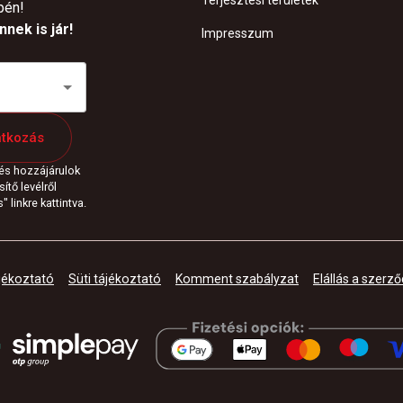
Terjesztési területek
pén!
nek is jár!
Impresszum
atkozás
 és hozzájárulok
ítő levélről
 linkre kattintva.
jékoztató
Süti tájékoztató
Komment szabályzat
Elállás a szerző