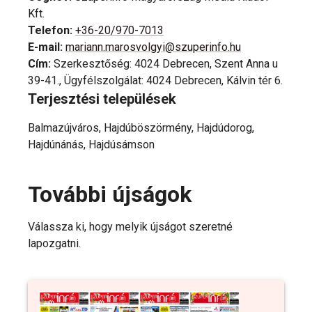
Kft.
Telefon
:
+36-20/970-7013
E-mail
:
mariann.marosvolgyi@szuperinfo.hu
Cím
:
Szerkesztőség: 4024 Debrecen, Szent Anna u
39-41., Ügyfélszolgálat: 4024 Debrecen, Kálvin tér 6.
Terjesztési települések
Balmazújváros, Hajdúböszörmény, Hajdúdorog,
Hajdúnánás, Hajdúsámson
További újságok
Válassza ki, hogy melyik újságot szeretné
lapozgatni.