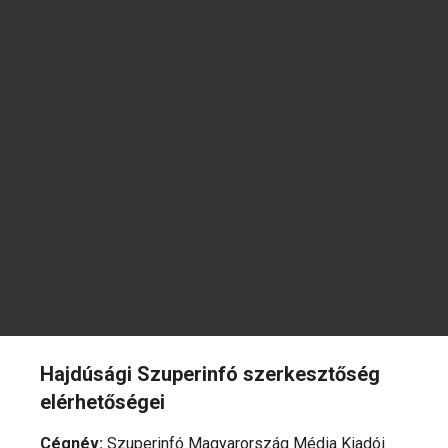
Hajdúsági Szuperinfó szerkesztőség
elérhetőségei
Cégnév
:
Szuperinfó Magyarország Média Kiadói