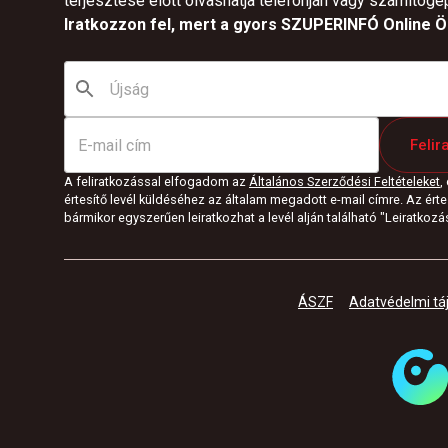
terjesztése előtt olvashatja telefonján vagy számítógé
Iratkozzon fel, mert a gyors SZUPERINFÓ Online Ön
Felir
A feliratkozással elfogadom az
Általános Szerződési Feltételeket
,
értesítő levél küldéséhez az általam megadott e-mail címre. Az értes
bármikor egyszerűen leiratkozhat a levél alján található "Leiratkozás"
ÁSZF
Adatvédelmi tá