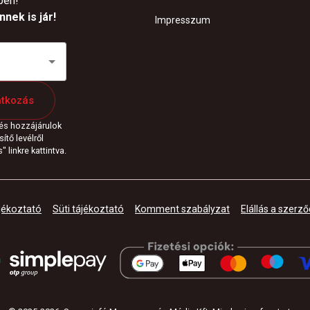
pén!
nek is jár!
Impresszum
atkozás
 és hozzájárulok
ítő levélről
 linkre kattintva.
jékoztató
Süti tájékoztató
Komment szabályzat
Elállás a szerző