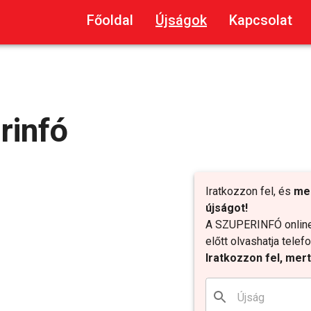
Főoldal
Újságok
Kapcsolat
rinfó
Iratkozzon fel, és
me
újságot!
A SZUPERINFÓ online 
előtt olvashatja tele
Iratkozzon fel, mer