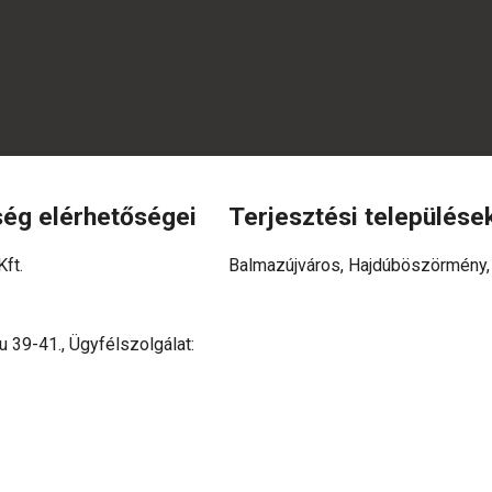
ség elérhetőségei
Terjesztési települése
ft.
Balmazújváros, Hajdúböszörmény,
 39-41., Ügyfélszolgálat: