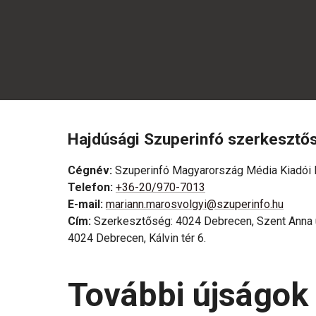
Hajdúsági Szuperinfó szerkesztő
Cégnév
:
Szuperinfó Magyarország Média Kiadói K
Telefon
:
+36-20/970-7013
E-mail
:
mariann.marosvolgyi@szuperinfo.hu
Cím
:
Szerkesztőség: 4024 Debrecen, Szent Anna u
4024 Debrecen, Kálvin tér 6.
További újságok