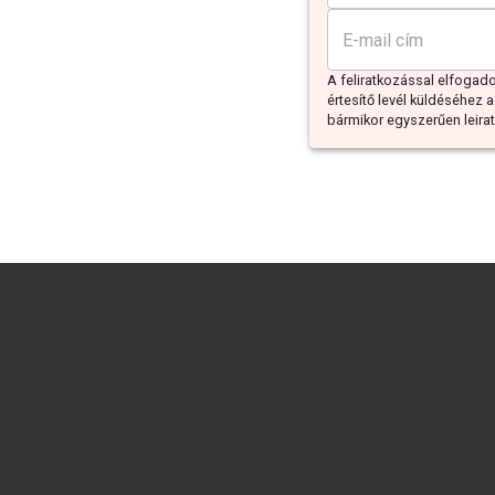
A feliratkozással elfoga
értesítő levél küldéséhez a
bármikor egyszerűen leiratk