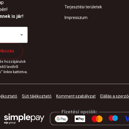
ap
Terjesztési területek
pén!
nek is jár!
Impresszum
atkozás
 és hozzájárulok
ítő levélről
 linkre kattintva.
jékoztató
Süti tájékoztató
Komment szabályzat
Elállás a szerző