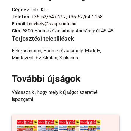
Cégnév
:
Info Kft.
Telefon
:
+36-62/647-292
,
+36-62/647-158
E-mail
:
hmvhely@szuperinfo.hu
Cím
:
6800 Hódmezővásárhely, Andrássy út 46-48.
Terjesztési települések
Békéssámson, Hódmezővásárhely, Mártély,
Mindszent, Székkutas, Szikáncs
További újságok
Válassza ki, hogy melyik újságot szeretné
lapozgatni.