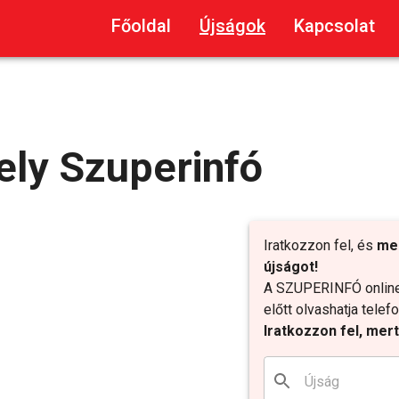
Főoldal
Újságok
Kapcsolat
ly Szuperinfó
Iratkozzon fel, és
me
újságot!
A SZUPERINFÓ online 
előtt olvashatja tele
Iratkozzon fel, mer