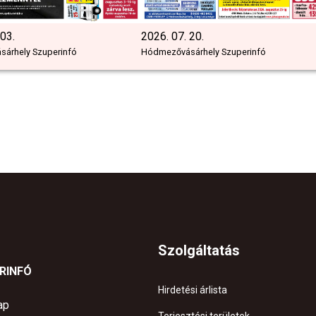
 03.
2026. 07. 20.
árhely Szuperinfó
Hódmezővásárhely Szuperinfó
Szolgáltatás
ERINFÓ
Hirdetési árlista
ap