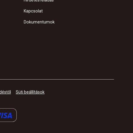
Hirdetésfeladás
Kapcsolat
Dokumentumok
déstől
Süti beállítások