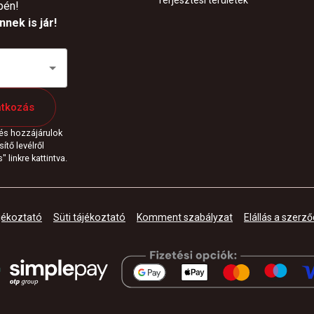
Terjesztési területek
pén!
nek is jár!
atkozás
 és hozzájárulok
ítő levélről
 linkre kattintva.
jékoztató
Süti tájékoztató
Komment szabályzat
Elállás a szerző