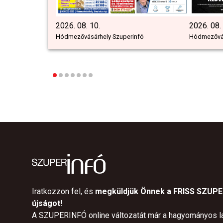
2026. 08. 10.
2026. 08.
Hódmezővásárhely Szuperinfó
Hódmezővás
Iratkozzon fel, és
megküldjük Önnek a FRISS SZUP
újságot!
A SZUPERINFÓ online változatát már a hagyományos l