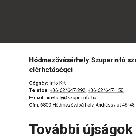
Hódmezővásárhely Szuperinfó sz
elérhetőségei
Cégnév
:
Info Kft.
Telefon
:
+36-62/647-292
,
+36-62/647-158
E-mail
:
hmvhely@szuperinfo.hu
Cím
:
6800 Hódmezővásárhely, Andrássy út 46-48.
További újságok