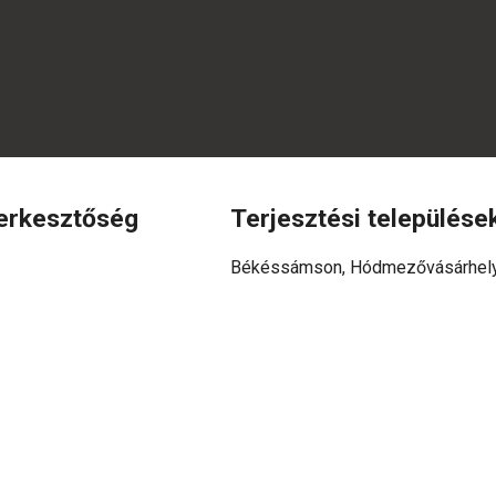
erkesztőség
Terjesztési települése
Békéssámson, Hódmezővásárhely, 