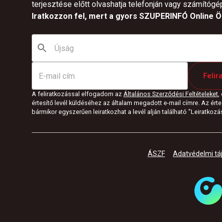
terjesztése előtt olvashatja telefonján vagy számítógé
Iratkozzon fel, mert a gyors SZUPERINFÓ Online Ön
Felir
A feliratkozással elfogadom az
Általános Szerződési Feltételeket
,
értesítő levél küldéséhez az általam megadott e-mail címre. Az értes
bármikor egyszerűen leiratkozhat a levél alján található "Leiratkozás"
ÁSZF
Adatvédelmi tá