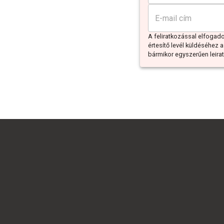
A feliratkozással elfoga
értesítő levél küldéséhez a
bármikor egyszerűen leiratk