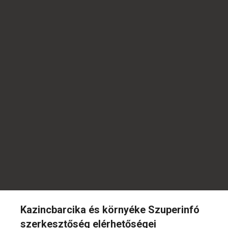
Kazincbarcika és környéke Szuperinfó
szerkesztőség elérhetőségei