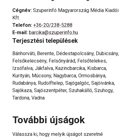
Cégnév
:
Szuperinfó Magyarország Média Kiadói
Kft.
Telefon
:
+36-20/238-5288
E-mail
:
barcika@szuperinfo.hu
Terjesztési települések
Bánhorváti, Berente, Dédestapolcsány, Dubicsány,
Felsőkelecsény, Felsőnyárád, Felsőtelekes,
Izsófalva, Jákfalva, Kazincbarcika, Kisbarca,
Kurityán, Múcsony, Nagybarca, Ormosbánya,
Rudabánya, Rudolftelep, Sajógalgóc, Sajóivánka,
Sajókaza, Sajószentpéter, Szuhakálló, Szuhogy,
Tardona, Vadna
További újságok
Válassza ki, hogy melyik újságot szeretné