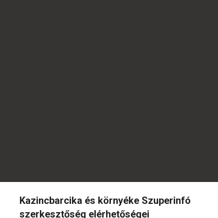
Kazincbarcika és környéke Szuperinfó
szerkesztőség elérhetőségei