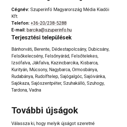
Cégnév
:
Szuperinfó Magyarország Média Kiadói
Kft.
Telefon
:
+36-20/238-5288
E-mail
:
barcika@szuperinfo.hu
Terjesztési települések
Bánhorváti, Berente, Dédestapolcsány, Dubicsány,
Felsőkelecsény, Felsőnyárád, Felsőtelekes,
Izsófalva, Jákfalva, Kazincbarcika, Kisbarca,
Kurityán, Múcsony, Nagybarca, Ormosbánya,
Rudabánya, Rudolftelep, Sajógalgóc, Sajóivánka,
Sajókaza, Sajószentpéter, Szuhakálló, Szuhogy,
Tardona, Vadna
További újságok
Válassza ki, hogy melyik újságot szeretné