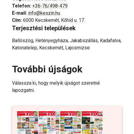
Telefon
:
+36-76/498-479
E-mail
:
info@keszin.hu
Cím
:
6000 Kecskemét, Kőhíd u. 17.
Terjesztési települések
Ballószög, Hetényegyháza, Jakabszállás, Kadafalva,
Katonatelep, Kecskemét, Lajosmizse
További újságok
Válassza ki, hogy melyik újságot szeretné
lapozgatni.