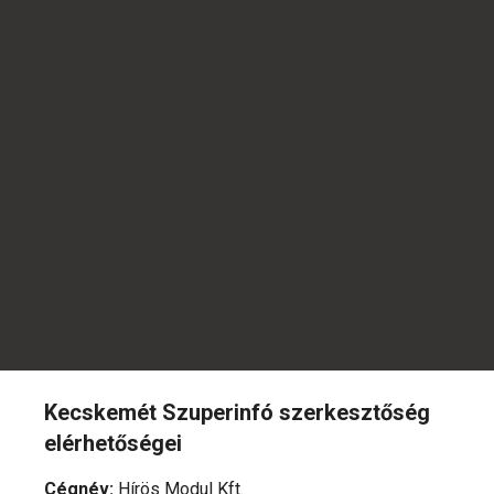
Kecskemét Szuperinfó szerkesztőség
elérhetőségei
Cégnév
:
Hírös Modul Kft.