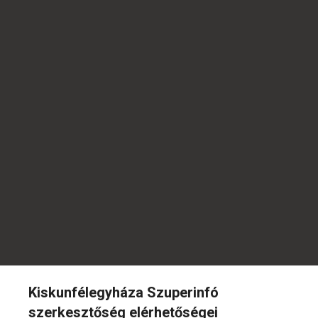
Kiskunfélegyháza Szuperinfó
szerkesztőség elérhetőségei