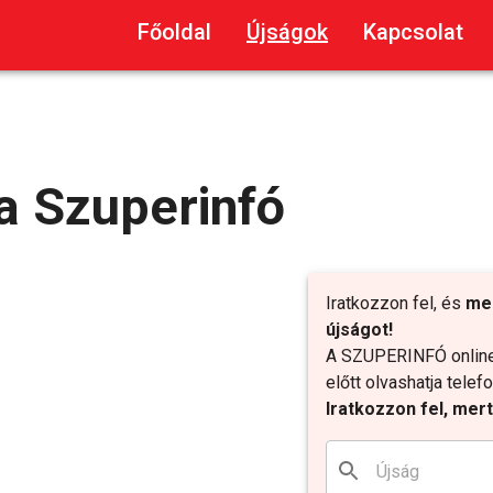
Főoldal
Újságok
Kapcsolat
a Szuperinfó
Iratkozzon fel, és
me
újságot!
A SZUPERINFÓ online 
előtt olvashatja tele
Iratkozzon fel, mer