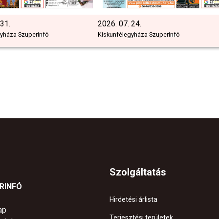
 31.
2026. 07. 24.
gyháza Szuperinfó
Kiskunfélegyháza Szuperinfó
Szolgáltatás
ERINFÓ
Hirdetési árlista
ap
Terjesztési területek