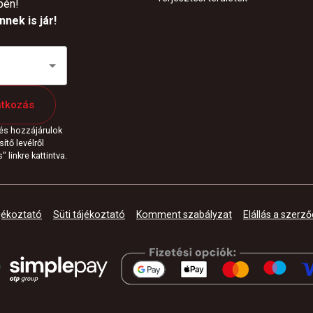
pén!
nek is jár!
atkozás
 és hozzájárulok
ítő levélről
 linkre kattintva.
jékoztató
Süti tájékoztató
Komment szabályzat
Elállás a szerző