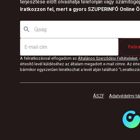
terjesztése előtt olvashatja telefonján vagy számítógé
Iratkozzon fel, mert a gyors SZUPERINFÓ Online Ön
Felir
A feliratkozással elfogadom az
Általános Szerződési Feltételeket
,
értesítő levél küldéséhez az általam megadott e-mail címre. Az értes
bármikor egyszerűen leiratkozhat a levél alján található "Leiratkozás"
ÁSZF
Adatvédelmi tá