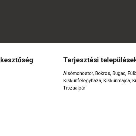
rkesztőség
Terjesztési települése
Alsómonostor, Bokros, Bugac, Fülö
Kiskunfélegyháza, Kiskunmajsa, Ku
Tiszaalpár