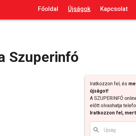
Főoldal
Újságok
Kapcsolat
a Szuperinfó
Iratkozzon fel, és
me
újságot!
A SZUPERINFÓ online 
előtt olvashatja tele
Iratkozzon fel, mer