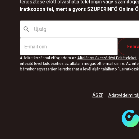
terjesztése előtt olvashatja telefonján vagy számítógé
Iratkozzon fel, mert a gyors SZUPERINFÓ Online Ön
Felir
A feliratkozással elfogadom az
Általános Szerződési Feltételeket
,
értesítő levél küldéséhez az általam megadott e-mail címre. Az értes
bármikor egyszerűen leiratkozhat a levél alján található "Leiratkozás"
ÁSZF
Adatvédelmi tá