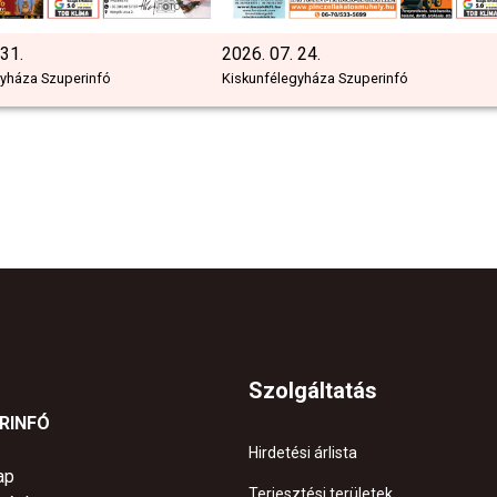
 31.
2026. 07. 24.
gyháza Szuperinfó
Kiskunfélegyháza Szuperinfó
Szolgáltatás
ERINFÓ
Hirdetési árlista
ap
Terjesztési területek