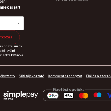
pén!
nek is jár!
atkozás
 és hozzájárulok
ítő levélről
 linkre kattintva.
jékoztató
Süti tájékoztató
Komment szabályzat
Elállás a szerző