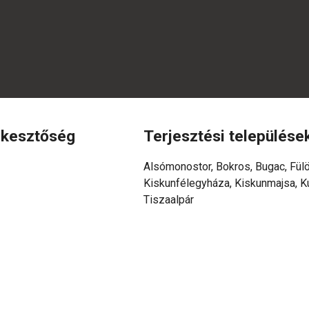
rkesztőség
Terjesztési települése
Alsómonostor, Bokros, Bugac, Fülö
Kiskunfélegyháza, Kiskunmajsa, Ku
Tiszaalpár