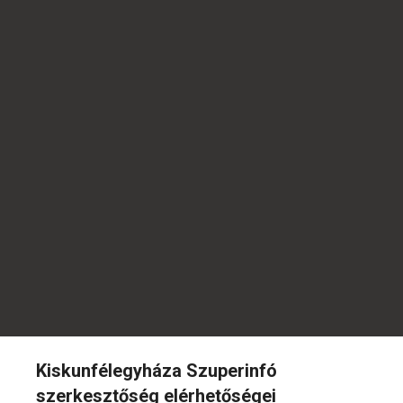
Kiskunfélegyháza Szuperinfó
szerkesztőség elérhetőségei