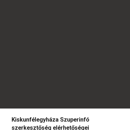
Kiskunfélegyháza Szuperinfó
szerkesztőség elérhetőségei