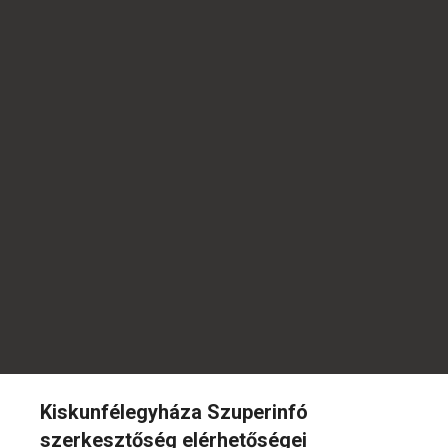
Kiskunfélegyháza Szuperinfó
szerkesztőség elérhetőségei