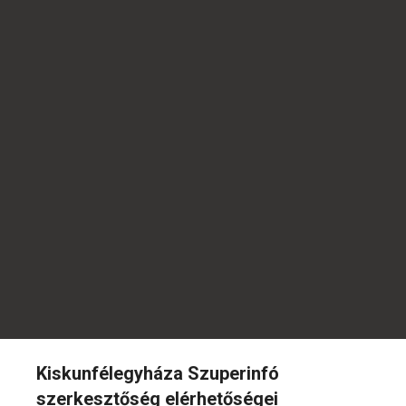
Kiskunfélegyháza Szuperinfó
szerkesztőség elérhetőségei