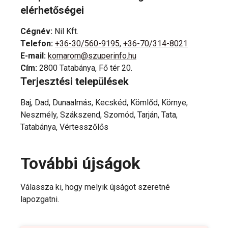
elérhetőségei
Cégnév
:
Nil Kft.
Telefon
:
+36-30/560-9195
,
+36-70/314-8021
E-mail
:
komarom@szuperinfo.hu
Cím
:
2800 Tatabánya, Fő tér 20.
Terjesztési települések
Baj, Dad, Dunaalmás, Kecskéd, Kömlőd, Környe,
Neszmély, Szákszend, Szomód, Tarján, Tata,
Tatabánya, Vértesszőlős
További újságok
Válassza ki, hogy melyik újságot szeretné
lapozgatni.