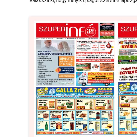
Válassza ki, hogy melyik újságot szeretné lapozga