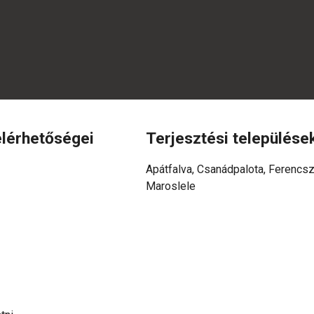
lérhetőségei
Terjesztési települése
Apátfalva, Csanádpalota, Ferencsz
Maroslele