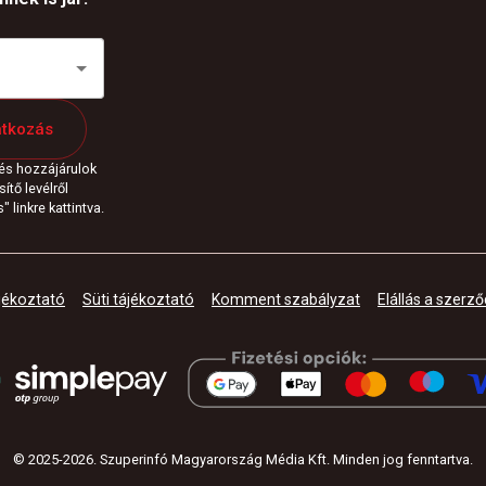
atkozás
 és hozzájárulok
ítő levélről
 linkre kattintva.
jékoztató
Süti tájékoztató
Komment szabályzat
Elállás a szerző
© 2025-
2026
.
Szuperinfó Magyarország Média Kft. Minden jog fenntartva
.