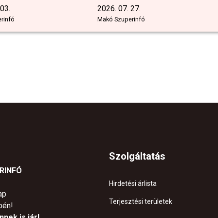
 03.
2026. 07. 27.
rinfó
Makó Szuperinfó
Szolgáltatás
ERINFÓ
Hirdetési árlista
ap
Terjesztési területek
pén!
nek is jár!