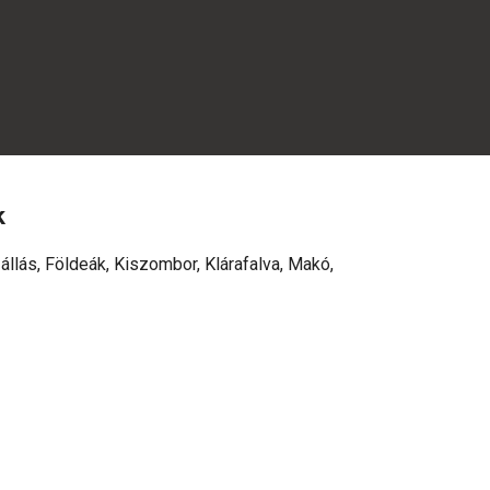
k
állás, Földeák, Kiszombor, Klárafalva, Makó,