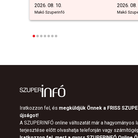
2026. 08. 10.
2026. 08.
Makó Szuperinfó
Makó Szupe
Iratkozzon fel, és
megküldjük Önnek a FRISS SZUP
újságot!
A SZUPERINFÓ online változatát már a hagyományos l
terjesztése előtt olvashatja telefonján vagy számítógé
Iratkozzon fel, mert a gyors SZUPERINFÓ Online Ön