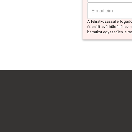
A feliratkozással elfoga
értesítő levél küldéséhez a
bármikor egyszerűen leiratk