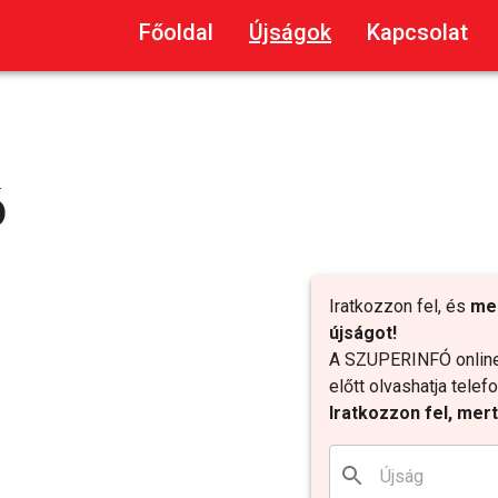
Főoldal
Újságok
Kapcsolat
ó
Iratkozzon fel, és
me
újságot!
A SZUPERINFÓ online 
előtt olvashatja tele
Iratkozzon fel, mer