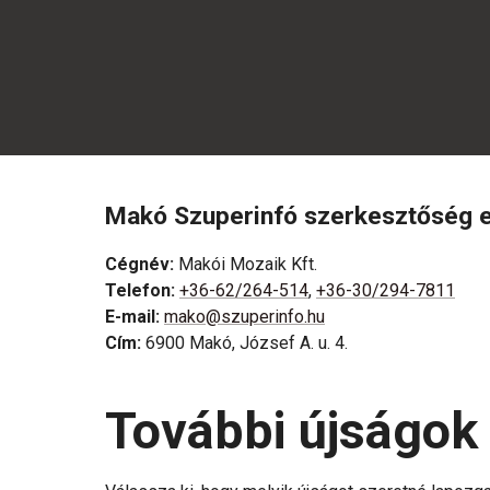
Makó Szuperinfó szerkesztőség e
Cégnév
:
Makói Mozaik Kft.
Telefon
:
+36-62/264-514
,
+36-30/294-7811
E-mail
:
mako@szuperinfo.hu
Cím
:
6900 Makó, József A. u. 4.
További újságok