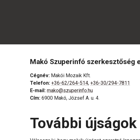
Makó Szuperinfó szerkesztőség e
Cégnév
:
Makói Mozaik Kft.
Telefon
:
+36-62/264-514
,
+36-30/294-7811
E-mail
:
mako@szuperinfo.hu
Cím
:
6900 Makó, József A. u. 4.
További újságok