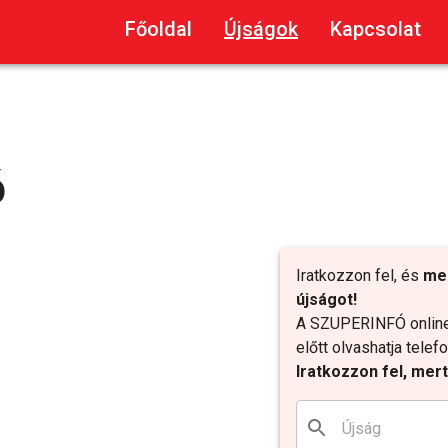
Főoldal
Újságok
Kapcsolat
ó
Iratkozzon fel, és
me
újságot!
A SZUPERINFÓ online 
előtt olvashatja tele
Iratkozzon fel, mer