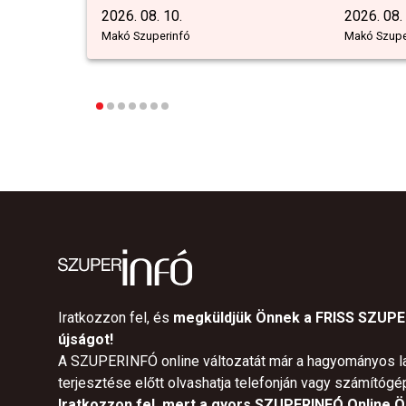
2026. 08. 10.
2026. 08.
Makó Szuperinfó
Makó Szupe
Iratkozzon fel, és
megküldjük Önnek a FRISS SZUP
újságot!
A SZUPERINFÓ online változatát már a hagyományos l
terjesztése előtt olvashatja telefonján vagy számítógé
Iratkozzon fel, mert a gyors SZUPERINFÓ Online Ön