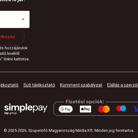
atkozás
 és hozzájárulok
ítő levélről
 linkre kattintva.
jékoztató
Süti tájékoztató
Komment szabályzat
Elállás a szerző
© 2025-
2026
.
Szuperinfó Magyarország Média Kft. Minden jog fenntartva
.