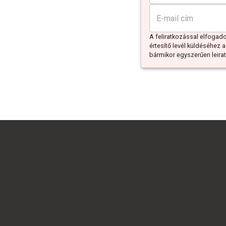
A feliratkozással elfoga
értesítő levél küldéséhez a
bármikor egyszerűen leiratk