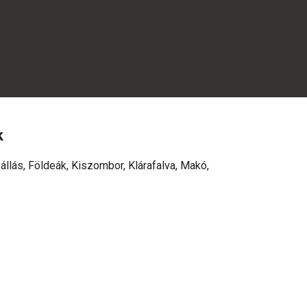
k
állás, Földeák, Kiszombor, Klárafalva, Makó,