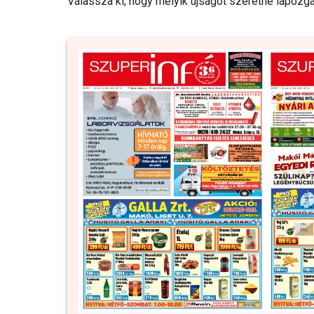
Válassza ki, hogy melyik újságot szeretné lapozga