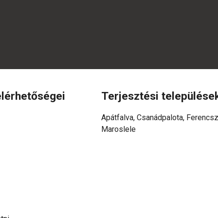
lérhetőségei
Terjesztési települése
Apátfalva, Csanádpalota, Ferencsz
Maroslele