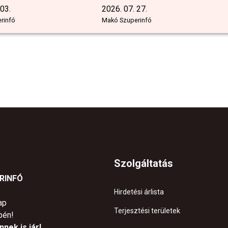
 03.
2026. 07. 27.
rinfó
Makó Szuperinfó
Szolgáltatás
ERINFÓ
Hirdetési árlista
ap
Terjesztési területek
pén!
nek is jár!