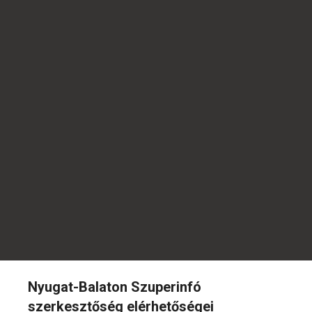
Nyugat-Balaton Szuperinfó
szerkesztőség elérhetőségei