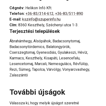
Cégnév
:
Helikon Infó Kft.
Telefon
:
+36-83/314-612
,
+36-83/511-890
E-mail
:
kszinfo@szuperinfo.hu
Cím
:
8360 Keszthely, Széchenyi utca 1-3.
Terjesztési települések
Ábrahámhegy, Alsópáhok, Badacsonytomaj,
Badacsonytördemics, Balatongyörök,
Cserszegtomaj, Gyenesdiás, Gyulakeszi, Hévíz,
Karmacs, Keszthely, Kisapáti, Lesencefalu,
Lesencetomaj, Marcali, Nemesgulács, Révfülöp,
Rezi, Sümeg, Tapolca, Várvölgy, Vonyarcvashegy,
Zalaszántó
További újságok
Válassza ki, hogy melyik újságot szeretné