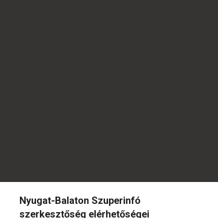
Nyugat-Balaton Szuperinfó
szerkesztőség elérhetőségei