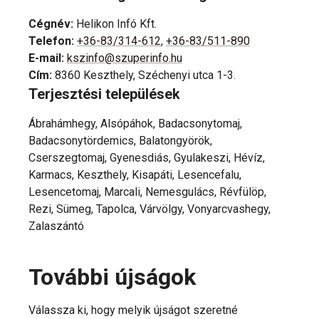
Cégnév
:
Helikon Infó Kft.
Telefon
:
+36-83/314-612
,
+36-83/511-890
E-mail
:
kszinfo@szuperinfo.hu
Cím
:
8360 Keszthely, Széchenyi utca 1-3.
Terjesztési települések
Ábrahámhegy, Alsópáhok, Badacsonytomaj,
Badacsonytördemics, Balatongyörök,
Cserszegtomaj, Gyenesdiás, Gyulakeszi, Hévíz,
Karmacs, Keszthely, Kisapáti, Lesencefalu,
Lesencetomaj, Marcali, Nemesgulács, Révfülöp,
Rezi, Sümeg, Tapolca, Várvölgy, Vonyarcvashegy,
Zalaszántó
További újságok
Válassza ki, hogy melyik újságot szeretné