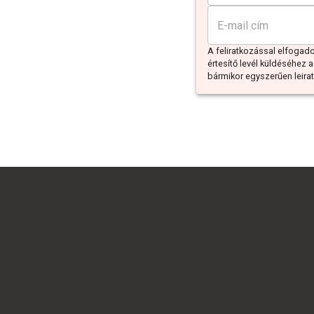
A feliratkozással elfoga
értesítő levél küldéséhez a
bármikor egyszerűen leiratk