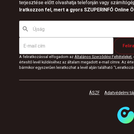
terjesztése előtt olvashatja telefonján vagy számítógé
Iratkozzon fel, mert a gyors SZUPERINFÓ Online Ön
Felir
A feliratkozással elfogadom az
Általános Szerződési Feltételeket
,
értesítő levél küldéséhez az általam megadott e-mail címre. Az értes
bármikor egyszerűen leiratkozhat a levél alján található "Leiratkozás"
ÁSZF
Adatvédelmi tá