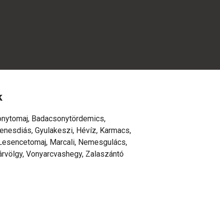
k
nytomaj, Badacsonytördemics,
enesdiás, Gyulakeszi, Hévíz, Karmacs,
 Lesencetomaj, Marcali, Nemesgulács,
árvölgy, Vonyarcvashegy, Zalaszántó