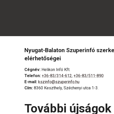
Nyugat-Balaton Szuperinfó szerk
elérhetőségei
Cégnév
:
Helikon Infó Kft.
Telefon
:
+36-83/314-612
,
+36-83/511-890
E-mail
:
kszinfo@szuperinfo.hu
Cím
:
8360 Keszthely, Széchenyi utca 1-3.
További újságok