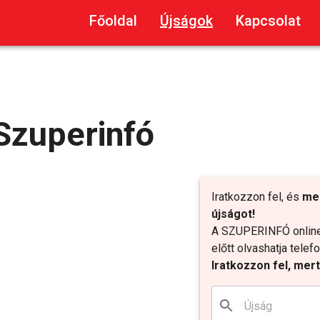
Főoldal
Újságok
Kapcsolat
Szuperinfó
Iratkozzon fel, és
me
újságot!
A SZUPERINFÓ online 
előtt olvashatja tele
Iratkozzon fel, mer