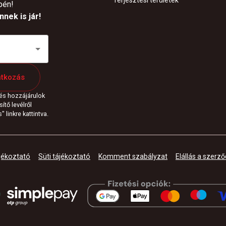
Terjesztési területek
pén!
nek is jár!
atkozás
 és hozzájárulok
ítő levélről
 linkre kattintva.
jékoztató
Süti tájékoztató
Komment szabályzat
Elállás a szerző