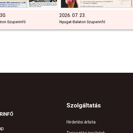
 30.
2026. 07. 23.
aton Szuperinfó
Nyugat-Balaton Szuperinfó
Szolgáltatás
ERINFÓ
Hirdetési árlista
ap