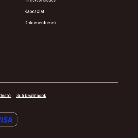
Hirdetésfeladás
Kapcsolat
Dokumentumok
déstől
Süti beállítások