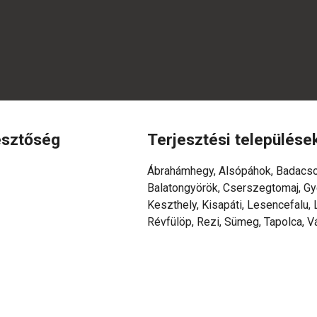
esztőség
Terjesztési települése
Ábrahámhegy, Alsópáhok, Badacso
Balatongyörök, Cserszegtomaj, Gy
Keszthely, Kisapáti, Lesencefalu,
Révfülöp, Rezi, Sümeg, Tapolca, V