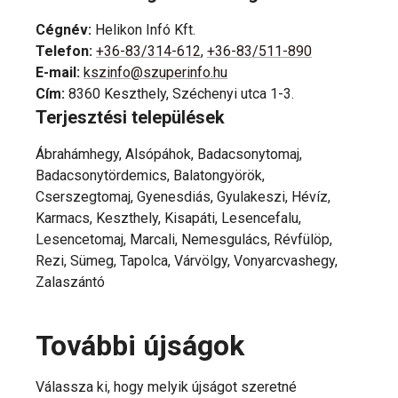
Cégnév
:
Helikon Infó Kft.
Telefon
:
+36-83/314-612
,
+36-83/511-890
E-mail
:
kszinfo@szuperinfo.hu
Cím
:
8360 Keszthely, Széchenyi utca 1-3.
Terjesztési települések
Ábrahámhegy, Alsópáhok, Badacsonytomaj,
Badacsonytördemics, Balatongyörök,
Cserszegtomaj, Gyenesdiás, Gyulakeszi, Hévíz,
Karmacs, Keszthely, Kisapáti, Lesencefalu,
Lesencetomaj, Marcali, Nemesgulács, Révfülöp,
Rezi, Sümeg, Tapolca, Várvölgy, Vonyarcvashegy,
Zalaszántó
További újságok
Válassza ki, hogy melyik újságot szeretné