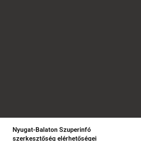
Nyugat-Balaton Szuperinfó
szerkesztőség elérhetőségei