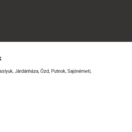
k
aslyuk, Járdánháza, Ózd, Putnok, Sajónémeti,