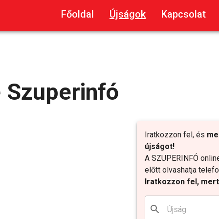
Főoldal
Újságok
Kapcsolat
 Szuperinfó
Iratkozzon fel, és
me
újságot!
A SZUPERINFÓ online 
előtt olvashatja tele
Iratkozzon fel, mer