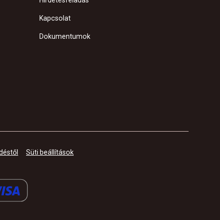
Hirdetésfeladás
Kapcsolat
Dokumentumok
déstől
Süti beállítások