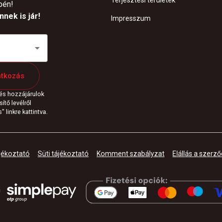
Terjesztési területek
pén!
nek is jár!
Impresszum
atkozás
 és hozzájárulok
ítő levélről
 linkre kattintva.
jékoztató
Süti tájékoztató
Komment szabályzat
Elállás a szerző