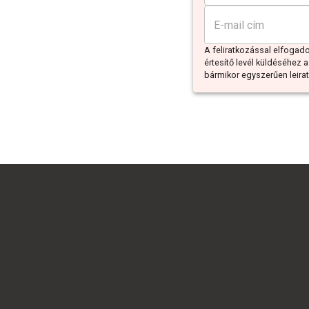
A feliratkozással elfoga
értesítő levél küldéséhez a
bármikor egyszerűen leiratk