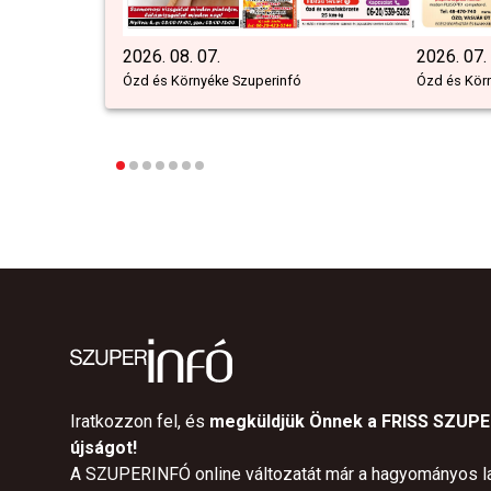
2026. 08. 07.
2026. 07.
Ózd és Környéke Szuperinfó
Ózd és Kör
Iratkozzon fel, és
megküldjük Önnek a FRISS SZUP
újságot!
A SZUPERINFÓ online változatát már a hagyományos l