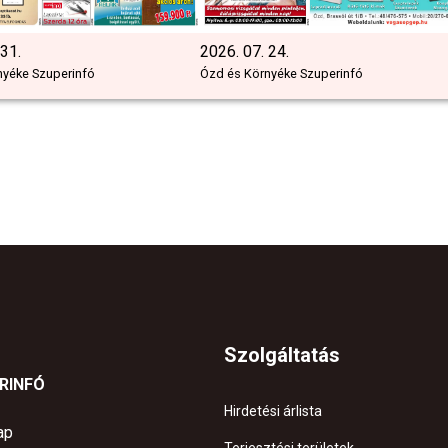
 31.
2026. 07. 24.
nyéke Szuperinfó
Ózd és Környéke Szuperinfó
Szolgáltatás
ERINFÓ
Hirdetési árlista
ap