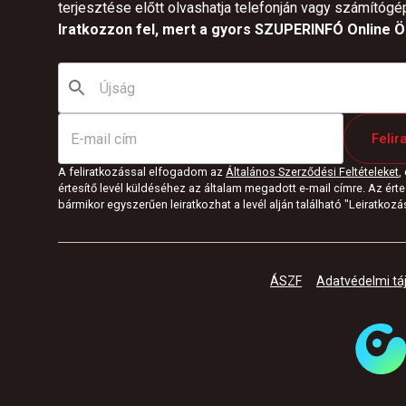
terjesztése előtt olvashatja telefonján vagy számítógé
Iratkozzon fel, mert a gyors SZUPERINFÓ Online Ön
Felir
A feliratkozással elfogadom az
Általános Szerződési Feltételeket
,
értesítő levél küldéséhez az általam megadott e-mail címre. Az értes
bármikor egyszerűen leiratkozhat a levél alján található "Leiratkozás"
ÁSZF
Adatvédelmi tá