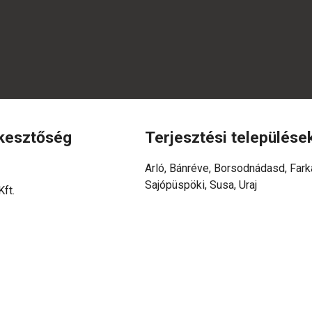
rkesztőség
Terjesztési települése
Arló, Bánréve, Borsodnádasd, Fark
Sajópüspöki, Susa, Uraj
ft.