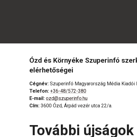
Ózd és Környéke Szuperinfó sze
elérhetőségei
Cégnév
:
Szuperinfó Magyarország Média Kiadói K
Telefon
:
+36-48/572-380
E-mail
:
ozd@szuperinfo.hu
Cím
:
3600 Ózd, Árpád vezér utca 22/a.
További újságok