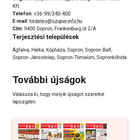
Kft.
Telefon
:
+36-99/340-400
E-mail
:
hirdetes@szuper.info.hu
Cím
:
9400 Sopron, Frankenburg út 2/A.
Terjesztési települések
Ágfalva, Harka, Kópháza, Sopron, Sopron-Balf,
Sopron-Jánostelep, Sopron-Tómalom, Sopronkőhida
További újságok
Válassza ki, hogy melyik újságot szeretné
lapozgatni.