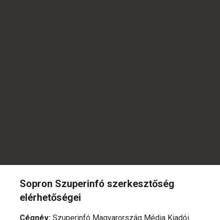
Sopron Szuperinfó szerkesztőség
elérhetőségei
Cégnév
:
Szuperinfó Magyarország Média Kiadói