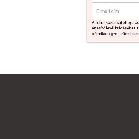
A feliratkozással elfoga
értesítő levél küldéséhez a
bármikor egyszerűen leiratk