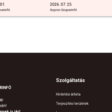
 01.
2026. 07. 25.
perinfó
Sopron Szuperinfó
Szolgáltatás
ERINFÓ
Hirdetési árlista
ap
Terjesztési területek
pén!
nek is jár!