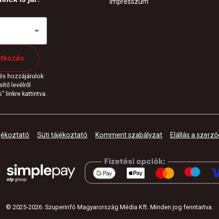
Impresszum
atkozás
 és hozzájárulok
ítő levélről
 linkre kattintva.
jékoztató
Süti tájékoztató
Komment szabályzat
Elállás a szerző
© 2025-
2026
.
Szuperinfó Magyarország Média Kft. Minden jog fenntartva
.