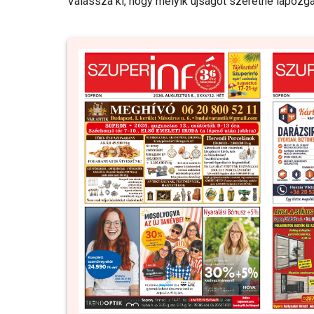
Válassza ki, hogy melyik újságot szeretné lapozga