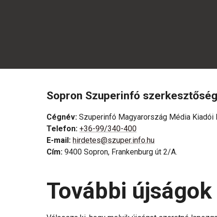
Sopron Szuperinfó szerkesztőség
Cégnév
:
Szuperinfó Magyarország Média Kiadói K
Telefon
:
+36-99/340-400
E-mail
:
hirdetes@szuper.info.hu
Cím
:
9400 Sopron, Frankenburg út 2/A.
További újságok