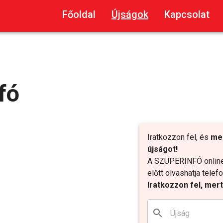
Főoldal
Újságok
Kapcsolat
fó
Iratkozzon fel, és
me
újságot!
A SZUPERINFÓ online 
előtt olvashatja tele
Iratkozzon fel, mer