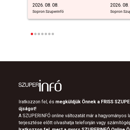
2026. 08. 08.
2026. 08.
Sopron Szuperinfó
Sopron Szu
Iratkozzon fel, és
megküldjük Önnek a FRISS SZUP
újságot!
A SZUPERINFÓ online változatát már a hagyományos l
terjesztése előtt olvashatja telefonján vagy számítógé
Iratkozzon fel, mert a gyors SZUPERINFÓ Online Ön