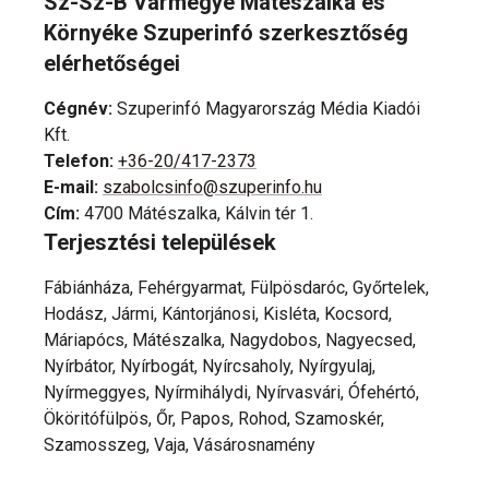
Sz-Sz-B Vármegye Mátészalka és
Környéke Szuperinfó szerkesztőség
elérhetőségei
Cégnév
:
Szuperinfó Magyarország Média Kiadói
Kft.
Telefon
:
+36-20/417-2373
E-mail
:
szabolcsinfo@szuperinfo.hu
Cím
:
4700 Mátészalka, Kálvin tér 1.
Terjesztési települések
Fábiánháza, Fehérgyarmat, Fülpösdaróc, Győrtelek,
Hodász, Jármi, Kántorjánosi, Kisléta, Kocsord,
Máriapócs, Mátészalka, Nagydobos, Nagyecsed,
Nyírbátor, Nyírbogát, Nyírcsaholy, Nyírgyulaj,
Nyírmeggyes, Nyírmihálydi, Nyírvasvári, Ófehértó,
Ököritófülpös, Őr, Papos, Rohod, Szamoskér,
Szamosszeg, Vaja, Vásárosnamény