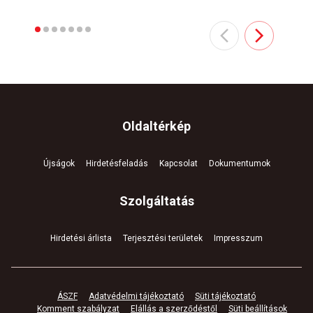
Oldaltérkép
Újságok
Hirdetésfeladás
Kapcsolat
Dokumentumok
Szolgáltatás
Hirdetési árlista
Terjesztési területek
Impresszum
ÁSZF
Adatvédelmi tájékoztató
Süti tájékoztató
Komment szabályzat
Elállás a szerződéstől
Süti beállítások