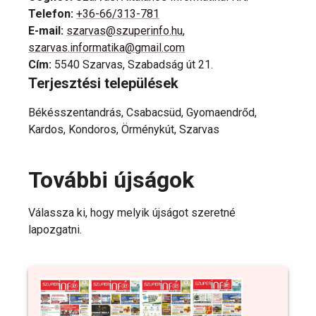
Telefon
:
+36-66/313-781
E-mail
:
szarvas@szuperinfo.hu
,
szarvas.informatika@gmail.com
Cím
:
5540 Szarvas, Szabadság út 21.
Terjesztési települések
Békésszentandrás, Csabacsüd, Gyomaendrőd,
Kardos, Kondoros, Örménykút, Szarvas
További újságok
Válassza ki, hogy melyik újságot szeretné
lapozgatni.