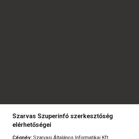
Szarvas Szuperinfó szerkesztőség
elérhetőségei
Cégnév
:
Szarvasi Általános Informatikai Kft.