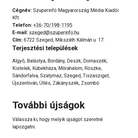
Cégnév
:
Szuperinfó Magyarország Média Kiadói
Kft.
Telefon
:
+36-70/198-1195
E-mail
:
szeged@szuperinfo.hu
Cím
:
6722 Szeged, Mikszáth Kálmán u. 17.
Terjesztési települések
Algyő, Balástya, Bordány, Deszk, Domaszék,
Kistelek, Kübekháza, Mórahalom, Röszke,
Sándorfalva, Szatymaz, Szeged, Tiszasziget,
Újszentiván, Üllés, Zákányszék, Zsombó
További újságok
Válassza ki, hogy melyik újságot szeretné
lapozgatni.