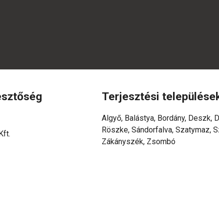
esztőség
Terjesztési települése
Algyő, Balástya, Bordány, Deszk,
Röszke, Sándorfalva, Szatymaz, Sz
ft.
Zákányszék, Zsombó