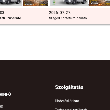
 03.
2026. 07. 27.
eti Szuperinfó
Szeged Körzeti Szuperinfó
Szolgáltatás
ERINFÓ
Hirdetési árlista
ap