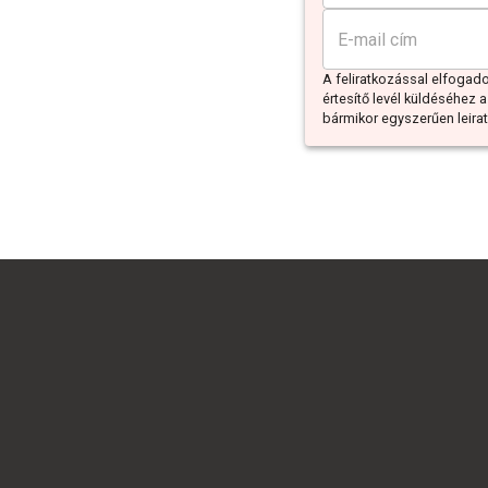
A feliratkozással elfoga
értesítő levél küldéséhez a
bármikor egyszerűen leiratk