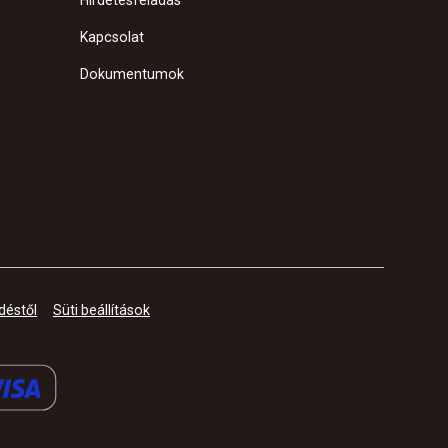
Hirdetésfeladás
Kapcsolat
Dokumentumok
déstől
Süti beállítások