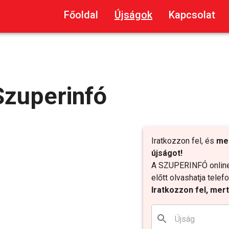
Főoldal
Újságok
Kapcsolat
Szuperinfó
Iratkozzon fel, és
me
újságot!
A SZUPERINFÓ online 
előtt olvashatja tele
Iratkozzon fel, mer