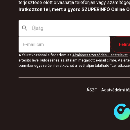
terjesztése előtt olvashatja telefonján vagy számítógé
Iratkozzon fel, mert a gyors SZUPERINFÓ Online Ön
Felir
A feliratkozással elfogadom az
Általános Szerződési Feltételeket
,
értesítő levél küldéséhez az általam megadott e-mail címre. Az értes
bármikor egyszerűen leiratkozhat a levél alján található "Leiratkozás"
ÁSZF
Adatvédelmi tá