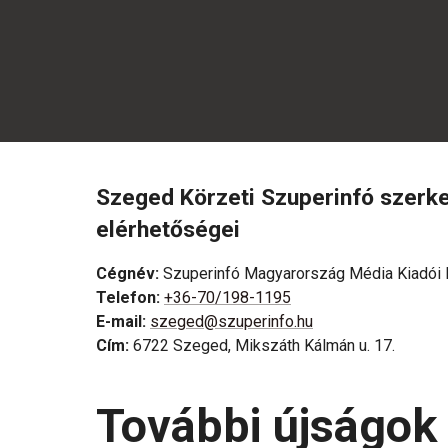
Szeged Körzeti Szuperinfó szerk
elérhetőségei
Cégnév
:
Szuperinfó Magyarország Média Kiadói K
Telefon
:
+36-70/198-1195
E-mail
:
szeged@szuperinfo.hu
Cím
:
6722 Szeged, Mikszáth Kálmán u. 17.
További újságok