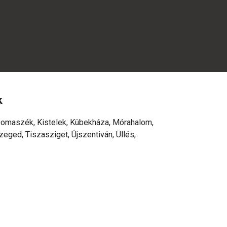
k
 Domaszék, Kistelek, Kübekháza, Mórahalom,
eged, Tiszasziget, Újszentiván, Üllés,