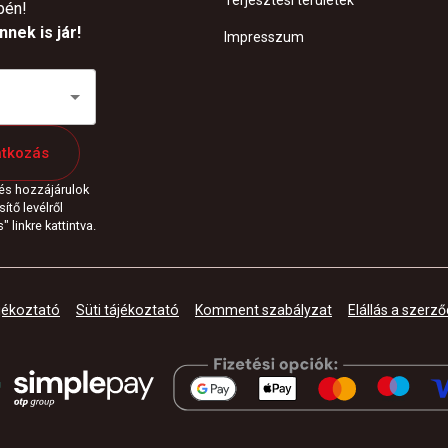
Terjesztési területek
pén!
nek is jár!
Impresszum
atkozás
 és hozzájárulok
ítő levélről
 linkre kattintva.
jékoztató
Süti tájékoztató
Komment szabályzat
Elállás a szerző